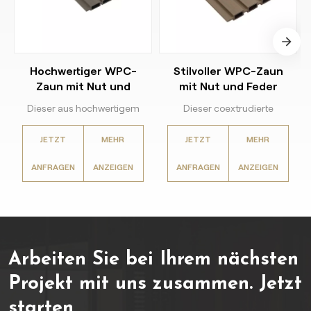
Hochwertiger WPC-
Stilvoller WPC-Zaun
Zaun mit Nut und
mit Nut und Feder
Feder, ideal für den
Dieser aus hochwertigem
Dieser coextrudierte
Außenbereich
Holz-Kunststoff-
Sichtschutzzaun ist aus
JETZT
MEHR
JETZT
MEHR
Verbundwerkstoff (WPC)
hochwertigem Holz-
gefertigte Co-Extrusions-
Kunststoff-
ANFRAGEN
ANZEIGEN
ANFRAGEN
ANZEIGEN
Lamellenzaun ist so
Verbundwerkstoff (WPC)
konzipiert, dass er rauen
gefertigt und auf
Wetterbedingungen
außergewöhnliche
standhält und gleichzeitig
Witterungsbeständigkeit
mit seinem
und optimale
Arbeiten Sie bei Ihrem nächsten
Lamellendesign
Abgeschiedenheit
hervorragende
ausgelegt.
Projekt mit uns zusammen.
Jetzt
Privatsphäre bietet.
starten