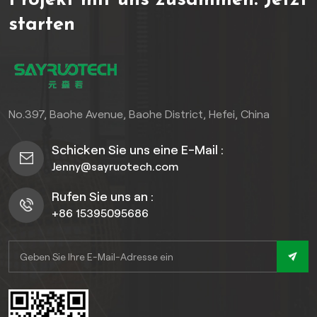
Projekt mit uns zusammen.
Jetzt
langlebig, sondern auch
eine einwandfreie
starten
einfach zu montieren – die
Beständigkeit gegen
perfekte Wahl für private
Feuchtigkeit, Schimmel, UV-
und gewerbliche Räume.
Strahlung und Stöße aus
und bewahren gleichzeitig
ihre beeindruckende
Ästhetik. Ein Muss für
No.397, Baohe Avenue, Baohe District, Hefei, China
anspruchsvolle Architekten,
Bauunternehmer und
Schicken Sie uns eine E-Mail :
Hausbesitzer, die eine
Jenny@sayruotech.com
anspruchsvolle,
pflegeleichte und
Rufen Sie uns an :
langlebige Wandlösung
+86 15395095686
suchen.