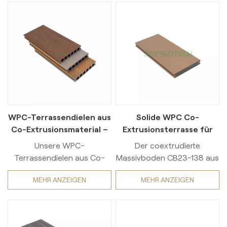
WPC-Terrassendielen aus
Solide WPC Co-
Co-Extrusionsmaterial –
Extrusionsterrasse für
Extrem langlebige
den Außenbereich,
Unsere WPC-
Der coextrudierte
Terrassenlösung für den
langlebig
Terrassendielen aus Co-
Massivboden CB23-138 aus
Außenbereich
Extrusion bieten
Holz-Kunststoff-
MEHR ANZEIGEN
MEHR ANZEIGEN
außergewöhnliche
Verbundwerkstoff ist eine
Langlebigkeit und
innovative Lösung für den
Leistungsfähigkeit für den
Außenbereich. Mit dem
Außenbereich. Dank
Standardformat 23 × 138