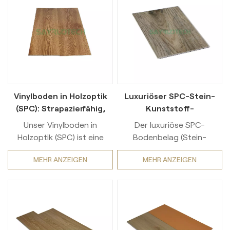
Vinylboden in Holzoptik
Luxuriöser SPC-Stein-
(SPC): Strapazierfähig,
Kunststoff-
rutschfest, leicht zu
Verbundboden,
Unser Vinylboden in
Der luxuriöse SPC-
reinigen, für gewerbliche
widerstandsfähig und
Holzoptik (SPC) ist eine
Bodenbelag (Stein-
und private Nutzung
modisch
Premium-Lösung für beide
Kunststoff-Verbund)
MEHR ANZEIGEN
MEHR ANZEIGEN
kommerziell Und
vereint Strapazierfähigkeit
Wohnnutzung, hergestellt
und modernes Design. Dank
aus hochwertigen
fortschrittlicher
Materialien, um
Fertigungstechnologie
außergewöhnliche
zeichnet er sich durch eine
Ergebnisse zu liefern
robuste Struktur aus, die