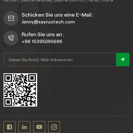
Wohnungen. Dank der
unkomplizierten Klick-
Schicken Sie uns eine E-Mail :
Verlegung und der
Jenny@sayruotech.com
einfachen Pflege verbindet
er Vintage-Ästhetik mit
Rufen Sie uns an :
moderner Funktionalität.
+86 15395095686
Dieser SPC-Bodenbelag für
den Innenbereich verleiht
Ihrem Zuhause Stil und
Langlebigkeit.