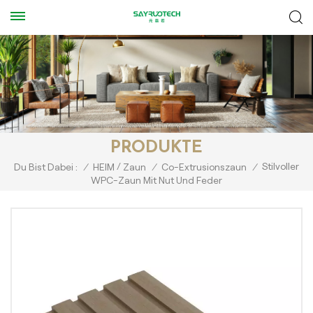
PRODUKTE
/
Stilvoller
Du Bist Dabei :
/
HEIM
Zaun
/
Co-Extrusionszaun
/
WPC-Zaun Mit Nut Und Feder