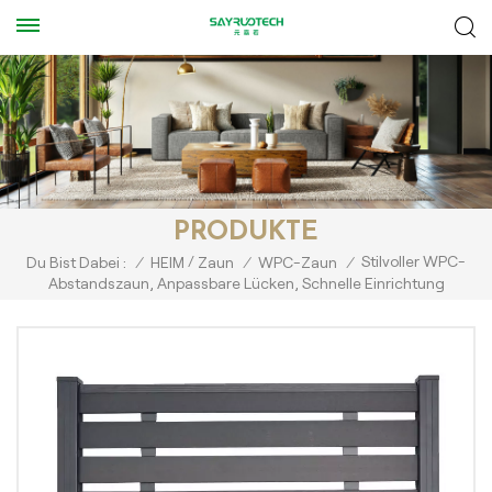
PRODUKTE
/
Stilvoller WPC-
Du Bist Dabei :
/
HEIM
Zaun
/
WPC-Zaun
/
Abstandszaun, Anpassbare Lücken, Schnelle Einrichtung