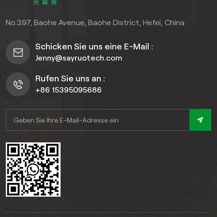
Langlebigkeit perfekt
vereint.
No.397, Baohe Avenue, Baohe District, Hefei, China
Schicken Sie uns eine E-Mail :
Jenny@sayruotech.com
Rufen Sie uns an :
+86 15395095686