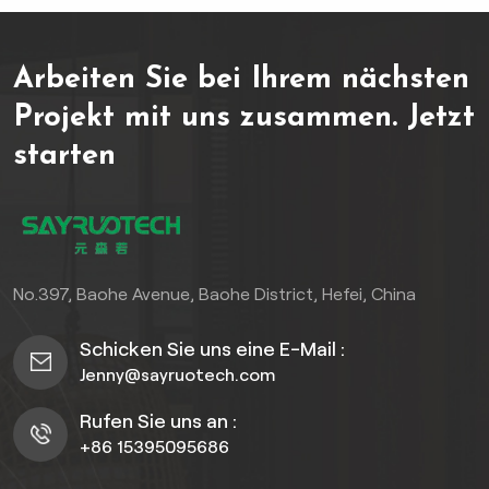
unübertroffener
gefertigten Paneele bieten
Widerstandsfähigkeit
höchste Beständigkeit
Arbeiten Sie bei Ihrem nächsten
stand. Hergestellt aus
gegen Feuchtigkeit,
hochdichtem
Schimmel, UV-Strahlung
Projekt mit uns zusammen.
Jetzt
Polyvinylchlorid (PVC)
und Stöße und behalten
starten
zeichnen sich diese
gleichzeitig eine
exquisiten Paneele durch
makellose, langlebige
eine einwandfreie
Oberfläche. Die erste Wahl
Beständigkeit gegen
für Architekten,
Feuchtigkeit, Schimmel,
Bauunternehmer und
UV-Strahlung und Stöße
Hausbesitzer, die Wert auf
No.397, Baohe Avenue, Baohe District, Hefei, China
aus und bewahren
anspruchsvolle,
gleichzeitig ihre
pflegeleichte Langlebigkeit
Schicken Sie uns eine E-Mail :
beeindruckende Ästhetik.
legen.
Jenny@sayruotech.com
Ein Muss für anspruchsvolle
Architekten,
Rufen Sie uns an :
Bauunternehmer und
+86 15395095686
Hausbesitzer, die eine