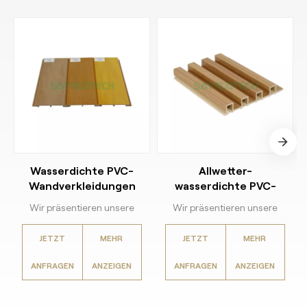
Wasserdichte PVC-
Allwetter-
Wandverkleidungen
wasserdichte PVC-
für den Innen- und
Wandverkleidungen
Wir präsentieren unsere
Wir präsentieren unsere
Außenbereich
hochwertige, wasserdichte
hochwertige, wasserdichte
JETZT
MEHR
JETZT
MEHR
PVC-Wandverkleidung. Sie
PVC-Wandverkleidung –
wurde fachmännisch
entwickelt für höchste
ANFRAGEN
ANZEIGEN
ANFRAGEN
ANZEIGEN
gefertigt und hält selbst
Belastbarkeit in rauen
den anspruchsvollsten
Umgebungen. Die aus
Umgebungen mit
hochdichtem PVC