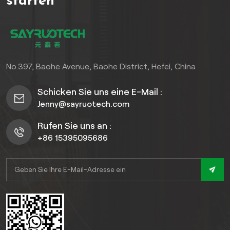
starten
zeichnen sich diese
gleichzeitig eine
exquisiten Paneele durch
makellose, langlebige
eine einwandfreie
Oberfläche. Die erste Wahl
Beständigkeit gegen
für Architekten,
Feuchtigkeit, Schimmel,
Bauunternehmer und
UV-Strahlung und Stöße
Hausbesitzer, die Wert auf
No.397, Baohe Avenue, Baohe District, Hefei, China
aus und bewahren
anspruchsvolle,
gleichzeitig ihre
pflegeleichte Langlebigkeit
Schicken Sie uns eine E-Mail :
beeindruckende Ästhetik.
legen.
Jenny@sayruotech.com
Ein Muss für anspruchsvolle
Architekten,
Rufen Sie uns an :
Bauunternehmer und
+86 15395095686
Hausbesitzer, die eine
anspruchsvolle,
pflegeleichte und
langlebige Wandlösung
suchen.