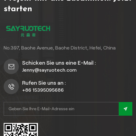
die ultimative Wahl für
3D-Struktur und machen
starten
anspruchsvolle Kunden.
regelmäßiges Schleifen,
Beizen oder Versiegeln
überflüssig. Ob für private
Terrassen, gewerbliche
Terrassen oder
Gartenwege – sie sind eine
No.397, Baohe Avenue, Baohe District, Hefei, China
zuverlässige Wahl und
bieten den Charme von
Schicken Sie uns eine E-Mail :
Holz ohne den hohen
Jenny@sayruotech.com
Pflegeaufwand. Erhältlich
als 21 mm dicke,
Rufen Sie uns an :
anpassbare WPC-
+86 15395095686
Terrassendielen, es erfüllt
vielfältige
Installationsanforderungen
und gewährleistet
gleichzeitig eine lang
anhaltende Leistung bei