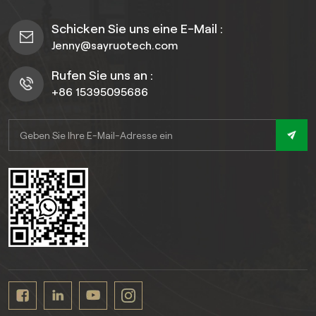
Erhältlich als 21 mm dicke,
anpassbare WPC-
Schicken Sie uns eine E-Mail :
Terrassendielen, es erfüllt
Jenny@sayruotech.com
vielfältige
Installationsanforderungen
Rufen Sie uns an :
und gewährleistet
+86 15395095686
gleichzeitig eine lang
anhaltende Leistung bei
unterschiedlichen
Wetterbedingungen.