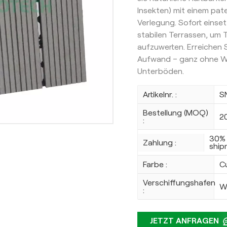
Insekten) mit einem pat
Verlegung. Sofort einse
stabilen Terrassen, um
aufzuwerten. Erreichen 
Aufwand – ganz ohne W
Unterböden.
Artikelnr. :
S
Bestellung (MOQ)
2
:
30% 
Zahlung :
ship
Farbe :
C
Verschiffungshafen
W
:
JETZT ANFRAGEN