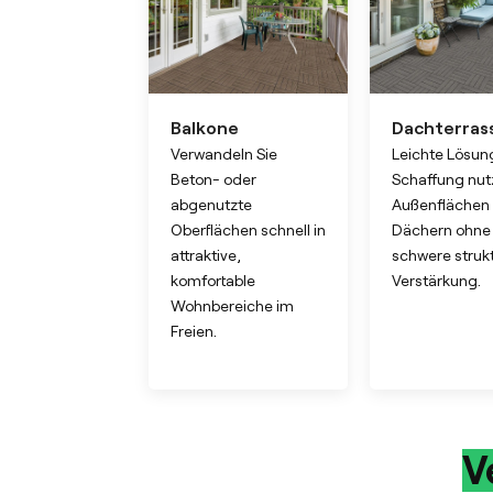
Balkone
Dachterras
Verwandeln Sie
Leichte Lösun
Beton- oder
Schaffung nut
abgenutzte
Außenflächen 
Oberflächen schnell in
Dächern ohne
attraktive,
schwere strukt
komfortable
Verstärkung.
Wohnbereiche im
Freien.
V