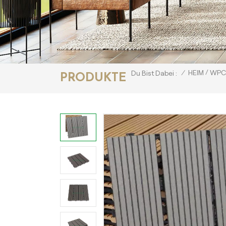
/
/
HEIM
WPC-
Du Bist Dabei :
PRODUKTE