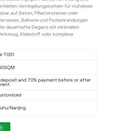
entierten Verriegelungssystem für mühelose
tzbar auf Beton, Pflastersteinen oder
 Terrassen, Balkone und Poolumrandungen
Sie dauerhafte Eleganz mit minimalem
erkzeug, Klebstoff oder komplexe
N-T001
00SQM
deposit and 70% payment before or after
ment.
ustomized
uhu/Nanjing