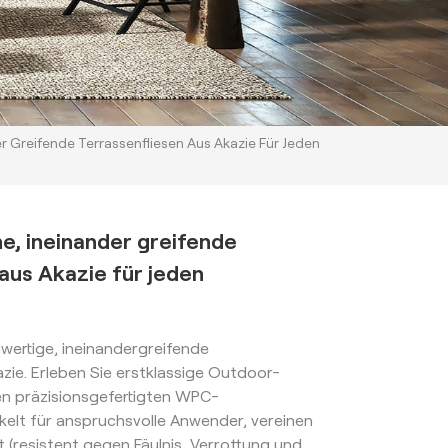
r Greifende Terrassenfliesen Aus Akazie Für Jeden
e, ineinander greifende
aus Akazie für jeden
hwertige, ineinandergreifende
azie. Erleben Sie erstklassige Outdoor-
n präzisionsgefertigten WPC-
ckelt für anspruchsvolle Anwender, vereinen
it (resistent gegen Fäulnis, Verrottung und