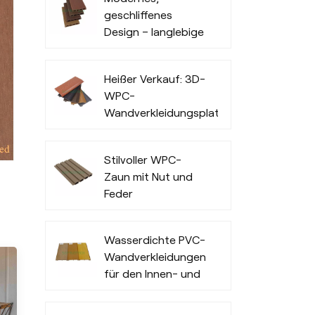
geschliffenes
Design – langlebige
Terrassendielen aus
Holz-Kunststoff-
Heißer Verkauf: 3D-
Verbundmaterial
WPC-
Wandverkleidungsplatten
für den
Außenbereich von
Stilvoller WPC-
Büros
Zaun mit Nut und
Feder
Wasserdichte PVC-
Wandverkleidungen
für den Innen- und
Außenbereich