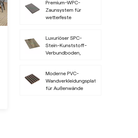
Premium-WPC-
Zaunsystem für
wetterfeste
Privatsphäre und
Langlebigkeit im
Luxuriöser SPC-
Außenbereich
Stein-Kunststoff-
Verbundboden,
widerstandsfähig
und modisch
Moderne PVC-
Wandverkleidungsplatten
für Außenwände