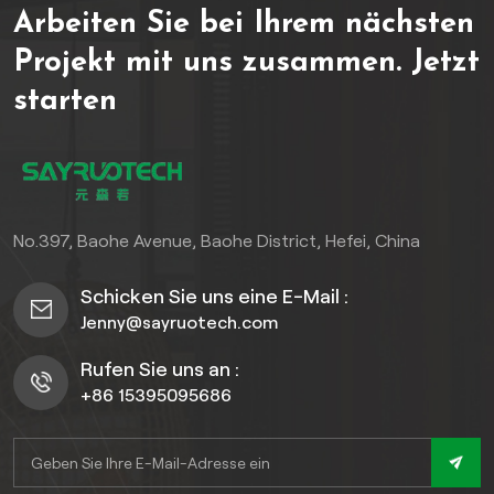
Arbeiten Sie bei Ihrem nächsten
(resistent gegen Fäulnis,
Verrottung und Insekten)
Projekt mit uns zusammen.
Jetzt
mit einem patentierten
starten
Verriegelungssystem für
mühelose Verlegung. Sofort
einsetzbar auf Beton,
Pflastersteinen oder
stabilen Terrassen, um
Terrassen, Balkone und
No.397, Baohe Avenue, Baohe District, Hefei, China
Poolumrandungen
aufzuwerten. Erreichen Sie
Schicken Sie uns eine E-Mail :
dauerhafte Eleganz mit
Jenny@sayruotech.com
minimalem Aufwand – ganz
ohne Werkzeug, Klebstoff
Rufen Sie uns an :
oder komplexe Unterböden.
+86 15395095686