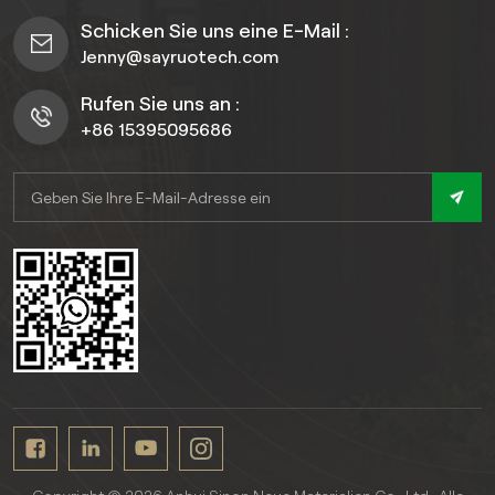
Haltbarkeit. Entwickelt für
die Bretter um, um die
Schicken Sie uns eine E-Mail :
raue Außenbedingungen,
Ästhetik aufzufrischen
Jenny@sayruotech.com
bietet es hervorragende
oder sich an veränderte
Beständigkeit gegen UV-
Landschaften anzupassen,
Rufen Sie uns an :
Strahlung, Feuchtigkeit,
ohne Materialien
+86 15395095686
extreme Temperaturen
austauschen zu
und Kriechverformung.
müssenDie
fortgeschrittenen
Coextrusionstechnologie
umschließt einen robusten
Holz-Kunststoff-Kern (60
% Holzfasern, 30 % HDPE,
10 % Zusatzstoffe) in einer
Hülle aus 100 % Polymer
und bildet so eine
undurchlässige Barriere
gegen Feuchtigkeit, UV-
Schäden und tägliche