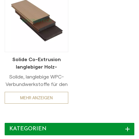
Solide Co-Extrusion
langlebiger Holz-
Kunststoff-
Solide, langlebige WPC-
Verbundwerkstoff für
Verbundwerkstoffe für den
den Außenbereich
Außenbereich sind
MEHR ANZEIGEN
fortschrittliche, durch
Coextrusion entwickelte
Materialien, die einen
dichten WPC-Kern mit einer
KATEGORIEN
nahtlosen Polymer-
Schutzschicht kombinieren