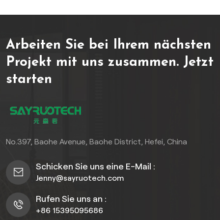
und so für höchste
Haltbarkeit und
Umweltbeständigkeit
Arbeiten Sie bei Ihrem nächsten
sorgen. Das
Coextrusionsverfahren
Projekt mit uns zusammen.
Jetzt
verbessert die
starten
Grenzflächenhaftung
zwischen den Schichten
und verbessert so die
Wasserbeständigkeit und
Haltbarkeit. Entwickelt für
raue Außenbedingungen,
No.397, Baohe Avenue, Baohe District, Hefei, China
bietet es hervorragende
Beständigkeit gegen UV-
Schicken Sie uns eine E-Mail :
Strahlung, Feuchtigkeit,
Jenny@sayruotech.com
extreme Temperaturen und
Kriechverformung.
Rufen Sie uns an :
+86 15395095686