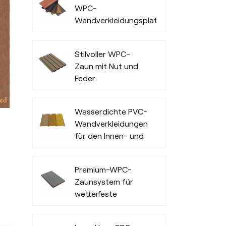
WPC-
Wandverkleidungsplatten
für den
Außenbereich von
Stilvoller WPC-
Büros
Zaun mit Nut und
Feder
Wasserdichte PVC-
Wandverkleidungen
für den Innen- und
Außenbereich
Premium-WPC-
Zaunsystem für
wetterfeste
Privatsphäre und
Langlebigkeit im