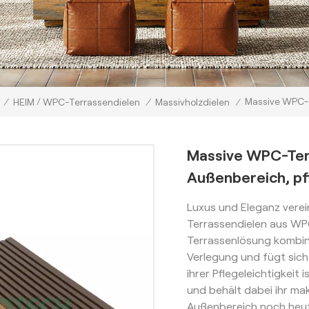
/
Massive WPC-T
/
HEIM
WPC-Terrassendielen
/
Massivholzdielen
/
Massive WPC-Ter
Außenbereich, pf
Luxus und Eleganz verei
Terrassendielen aus WP
Terrassenlösung kombini
Verlegung und fügt sich
ihrer Pflegeleichtigkeit
und behält dabei ihr ma
Außenbereich noch heut