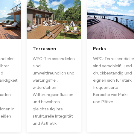
Terrassen
Parks
ndielen
WPC-Terrassendielen
WPC-Terrassendiele
ihrer
sind
sind verschleiß- und
nd
umweltfreundlich und
druckbeständig und
ändigkeit
wartungsfrei,
eignen sich für stark
widerstehen
frequentierte
naden
Witterungseinflüssen
Bereiche wie Parks
und bewahren
und Plätze.
ionen in
gleichzeitig ihre
heißen
strukturelle Integrität
und Ästhetik.