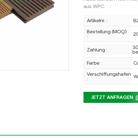
aus WPC.
Artikelnr. :
B
Bestellung (MOQ)
2
:
30
Zahlung :
be
Farbe :
C
Verschiffungshafen
W
:
JETZT ANFRAGEN