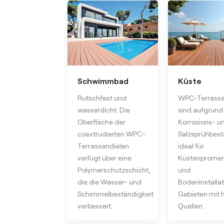
Schwimmbad
Küste
Rutschfest und
WPC-Terrasse
wasserdicht. Die
sind aufgrund 
Oberfläche der
Korrosions- u
coextrudierten WPC-
Salzsprühbest
Terrassendielen
ideal für
verfügt über eine
Küstenprome
Polymerschutzschicht,
und
die die Wasser- und
Bodeninstallat
Schimmelbeständigkeit
Gebieten mit 
verbessert.
Quellen.