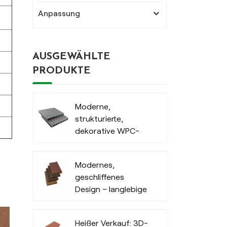
Anpassung
AUSGEWÄHLTE
PRODUKTE
Moderne,
strukturierte,
dekorative WPC-
Terrassendielen für
den Außenbereich
Modernes,
geschliffenes
Design – langlebige
Terrassendielen aus
Holz-Kunststoff-
Heißer Verkauf: 3D-
Verbundmaterial