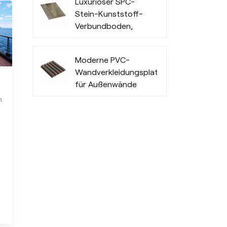
Luxuriöser SPC-
Außenbereich
Stein-Kunststoff-
Verbundboden,
widerstandsfähig
und modisch
Moderne PVC-
Wandverkleidungsplatten
für Außenwände
n