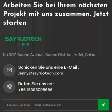
Arbeiten Sie bei Ihrem nächsten
auf Terrassen und in
Umgebungen mit hoher
Projekt mit uns zusammen.
Jetzt
Luftfeuchtigkeit.
starten
Ausgestattet mit einer
fortschrittlichen
Technologie.rutschfeste,
strukturierte Oberflächeund
100%wasserdichter
KernDiese Terrassendielen
No.397, Baohe Avenue, Baohe District, Hefei, China
sind selbst in rauen
Klimazonen formstabil,
Schicken Sie uns eine E-Mail :
schimmelresistent und
Jenny@sayruotech.com
splitterfrei. Die glatte,
realistischeHolzmaserungsoberflächeEs
Rufen Sie uns an :
ahmt die natürliche
+86 15395095686
Ästhetik von Holz nach und
entfällt gleichzeitig der
Wartungsaufwand – Beizen