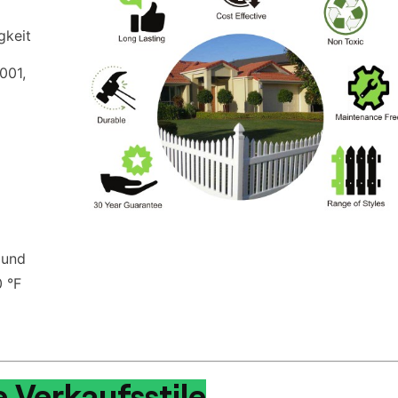
gkeit
001,
 und
0 °F
 Verkaufsstile