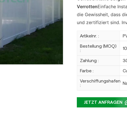
Verrotten
Einfache Inst
die Gewissheit, dass d
und zertifiziert sind. In
Artikelnr. :
P
Bestellung (MOQ)
1
:
Zahlung :
3
Farbe :
C
Verschiffungshafen
N
:
JETZT ANFRAGEN