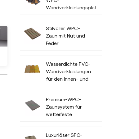
WPC-
Wandverkleidungsplatten
für den
Außenbereich von
Stilvoller WPC-
Büros
Zaun mit Nut und
Feder
Wasserdichte PVC-
Wandverkleidungen
für den Innen- und
Außenbereich
Premium-WPC-
Zaunsystem für
wetterfeste
Privatsphäre und
Langlebigkeit im
Luxuriöser SPC-
Außenbereich