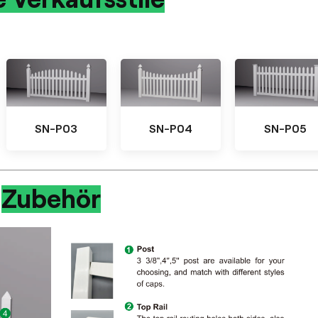
SN-P03
SN-P04
SN-P05
Zubehör