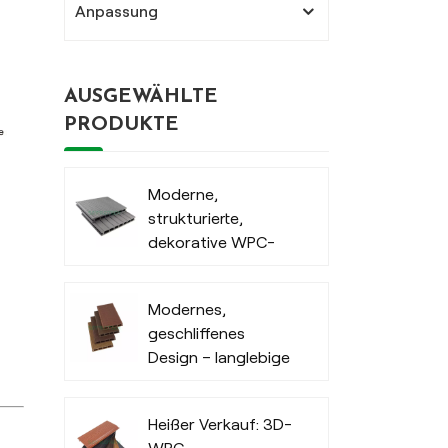
Anpassung
AUSGEWÄHLTE
PRODUKTE
Moderne,
strukturierte,
dekorative WPC-
Terrassendielen für
den Außenbereich
Modernes,
geschliffenes
Design – langlebige
Terrassendielen aus
Holz-Kunststoff-
Heißer Verkauf: 3D-
Verbundmaterial