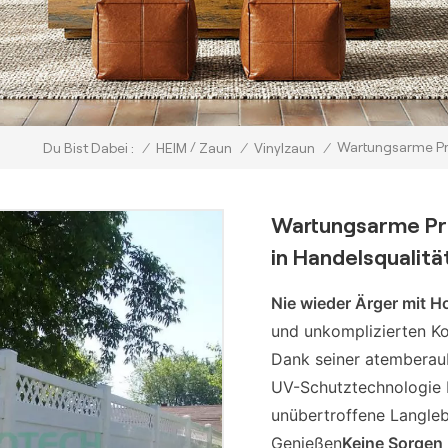
/
Wartungsarme Pr
/
HEIM
Zaun
/
Vinylzaun
/
Du Bist Dabei :
Wartungsarme P
in Handelsqualitä
Nie wieder Ärger mit H
und unkomplizierten K
Dank seiner atemberaub
UV-Schutztechnologie b
unübertroffene Langleb
Genießen
Keine Sorgen 