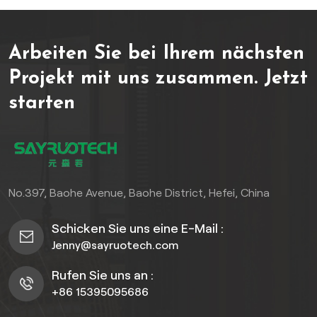
Naturholz mit den
überlegenen Eigenschaften
Arbeiten Sie bei Ihrem nächsten
von Holz-Kunststoff-
Verbundwerkstoffen (WPC).
Projekt mit uns zusammen.
Jetzt
Sie schützen vor
starten
Feuchtigkeit, Korrosion,
Insekten und
Witterungseinflüssen und
sind dabei äußerst
pflegeleicht. Das attraktive
3D-Texturdesign verleiht
No.397, Baohe Avenue, Baohe District, Hefei, China
Ihrer Fassade eine elegante
Tiefe und ein modernes
Schicken Sie uns eine E-Mail :
Flair und steigert so im
Jenny@sayruotech.com
Handumdrehen die
professionelle
Rufen Sie uns an :
Außenwirkung Ihres
+86 15395095686
Gebäudes. Unsere WPC-