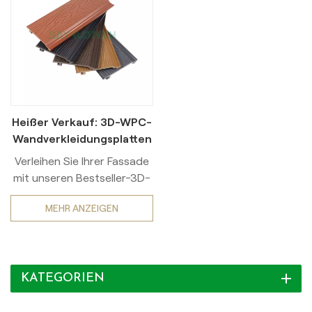
Heißer Verkauf: 3D-WPC-
Wandverkleidungsplatten
für den Außenbereich
Verleihen Sie Ihrer Fassade
von Büros
mit unseren Bestseller-3D-
WPC-
MEHR ANZEIGEN
Wandverkleidungsplatten
einen neuen Look! Diese
innovativen Paneele sind für
den Außenbereich
KATEGORIEN
konzipiert und bieten
höchste Langlebigkeit. Sie
vereinen die Ästhetik von