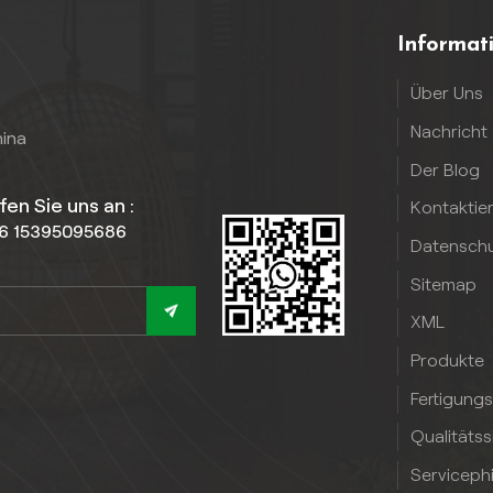
Informat
Über Uns
Nachricht
hina
Der Blog
fen Sie uns an :
Kontaktie
6 15395095686
Datenschut
Sitemap
XML
Produkte
Fertigung
Qualitäts
Serviceph