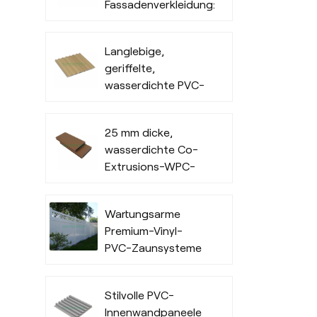
Fassadenverkleidung:
Wasserdichte
Außenverkleidung
Langlebige,
für den
geriffelte,
gewerblichen
wasserdichte PVC-
Außenbereich
Wandverkleidung
für den
25 mm dicke,
Innenbereich
wasserdichte Co-
Extrusions-WPC-
Terrassendielen für
Außenbereiche
Wartungsarme
Premium-Vinyl-
PVC-Zaunsysteme
in Handelsqualität
Stilvolle PVC-
Innenwandpaneele