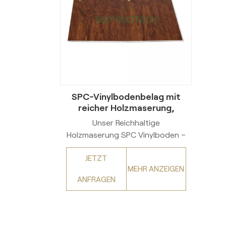
SPC-Vinylbodenbelag mit
reicher Holzmaserung,
Industriequalität,
Unser Reichhaltige
strapazierfähig, für den
Holzmaserung SPC Vinylboden –
gewerblichen Großhandel
eine robuste Bodenlösung für
und den privaten Gebrauch
JETZT
außergewöhnliche Stärke.
MEHR ANZEIGEN
Hergestellt aus hochwertigem
ANFRAGEN
SPC (Stone Plastic Composite)
Material, dieser Bodenbelag
besticht durch Industriequalität
für hohe Beanspruchung