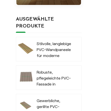
AUSGEWÄHLTE
PRODUKTE
Stilvolle, langlebige
PVC-Wandpaneele
für moderne
Außenbereiche
Robuste,
pflegeleichte PVC-
Fassade in
Holzoptik für den
Innenbereich
Gewerbliche,
gerillte PVC-