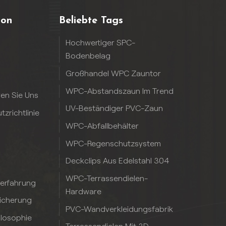
ion
Beliebte Tags
Hochwertiger SPC-
Bodenbelag
Großhandel WPC Zauntor
WPC-Abstandszaun Im Trend
ren Sie Uns
UV-Beständiger PVC-Zaun
zrichtlinie
WPC-Abfallbehälter
WPC-Regenschutzsystem
Deckclips Aus Edelstahl 304
WPC-Terrassendielen-
serfahrung
Hardware
sicherung
PVC-Wandverkleidungsfabrik
ilosophie