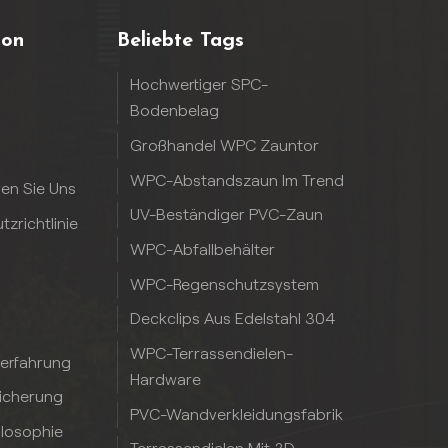
ion
Beliebte Tags
Hochwertiger SPC-
Bodenbelag
Großhandel WPC Zauntor
WPC-Abstandszaun Im Trend
ren Sie Uns
UV-Beständiger PVC-Zaun
zrichtlinie
WPC-Abfallbehälter
WPC-Regenschutzsystem
Deckclips Aus Edelstahl 304
WPC-Terrassendielen-
serfahrung
Hardware
sicherung
PVC-Wandverkleidungsfabrik
ilosophie