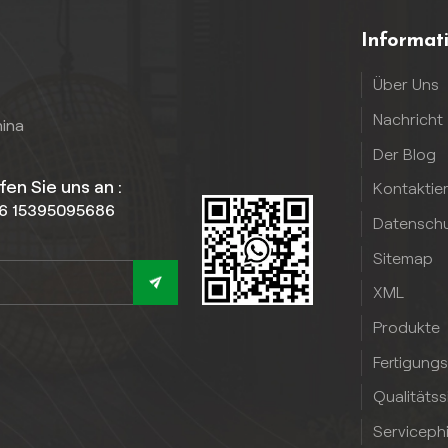
Informat
Über Uns
Nachricht
hina
Der Blog
fen Sie uns an :
Kontaktie
6 15395095686
Datenschut
Sitemap
XML
Produkte
Fertigung
Qualitäts
Serviceph