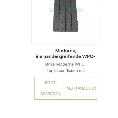
Moderne,
ineinandergreifende WPC-
Terrassenfliesen für
UnserModerne WPC-
Außenbereiche
Terrassenfliesen mit
Klicksystemverleihen Sie
JETZT
natürliche
MEHR ANZEIGEN
EleganzAußenbereichemit
ANFRAGEN
reichhaltigen,
authentischenAkazienholzGetreide.
Ihre
Klugheitineinandergreifendes