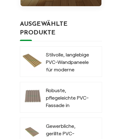
AUSGEWÄHLTE
PRODUKTE
Stilvolle, langlebige
PVC-Wandpaneele
für moderne
Außenbereiche
Robuste,
pflegeleichte PVC-
Fassade in
Holzoptik für den
Innenbereich
Gewerbliche,
gerillte PVC-