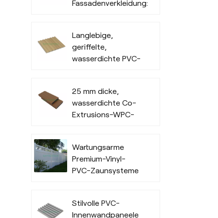
Fassadenverkleidung:
Wasserdichte
Außenverkleidung
Langlebige,
für den
geriffelte,
gewerblichen
wasserdichte PVC-
Außenbereich
Wandverkleidung
für den
25 mm dicke,
Innenbereich
wasserdichte Co-
Extrusions-WPC-
Terrassendielen für
Außenbereiche
Wartungsarme
Premium-Vinyl-
PVC-Zaunsysteme
in Handelsqualität
Stilvolle PVC-
Innenwandpaneele