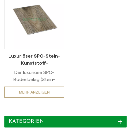
Luxuriöser SPC-Stein-
Kunststoff-
Verbundboden,
Der luxuriöse SPC-
widerstandsfähig und
Bodenbelag (Stein-
modisch
Kunststoff-Verbund)
MEHR ANZEIGEN
vereint Strapazierfähigkeit
und modernes Design. Dank
fortschrittlicher
Fertigungstechnologie
KATEGORIEN
zeichnet er sich durch eine
robuste Struktur aus, die