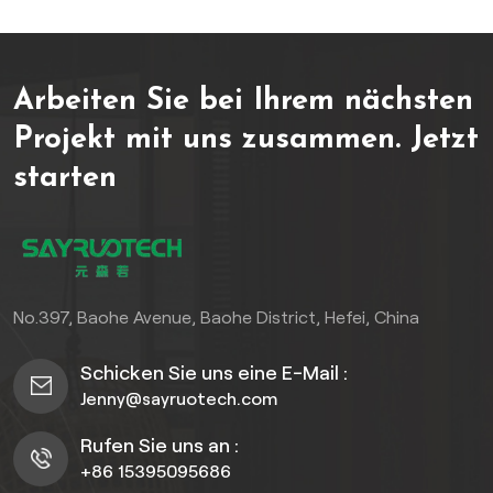
Kratzern, Dellen und
Abnutzung widersteht und
ihn somit ideal für stark
Arbeiten Sie bei Ihrem nächsten
frequentierte Bereiche in
Wohn- und
Projekt mit uns zusammen.
Jetzt
Geschäftsräumen macht.
starten
Der Bodenbelag ist in einer
breiten Palette stilvoller
Designs erhältlich – von
klassischen Holzoptiken bis
hin zu modernen
Marmorimitationen – und
No.397, Baohe Avenue, Baohe District, Hefei, China
ermöglicht es Ihnen, jedes
Interieur mühelos
Schicken Sie uns eine E-Mail :
aufzuwerten.
Jenny@sayruotech.com
Rufen Sie uns an :
+86 15395095686