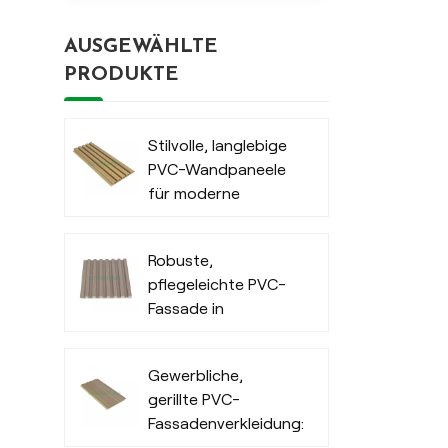
AUSGEWÄHLTE
PRODUKTE
Stilvolle, langlebige
PVC-Wandpaneele
für moderne
Außenbereiche
Robuste,
pflegeleichte PVC-
Fassade in
Holzoptik für den
Innenbereich
Gewerbliche,
gerillte PVC-
Fassadenverkleidung:
Wasserdichte