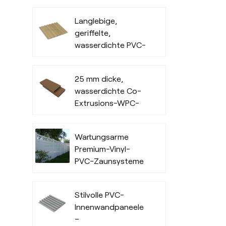
Außenverkleidung
Langlebige,
für den
geriffelte,
gewerblichen
wasserdichte PVC-
Außenbereich
Wandverkleidung
für den
25 mm dicke,
Innenbereich
wasserdichte Co-
Extrusions-WPC-
Terrassendielen für
Außenbereiche
Wartungsarme
Premium-Vinyl-
PVC-Zaunsysteme
in Handelsqualität
Stilvolle PVC-
Innenwandpaneele
–