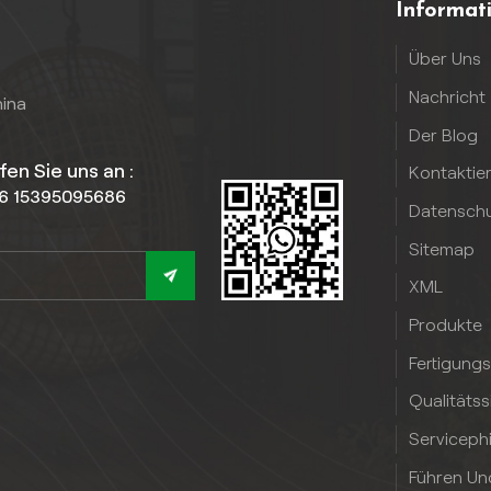
Informat
Über Uns
Nachricht
hina
Der Blog
fen Sie uns an :
Kontaktie
6 15395095686
Datenschut
Sitemap
XML
Produkte
Fertigung
Qualitäts
Serviceph
Führen Un