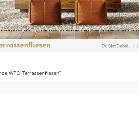
rrassenfliesen
/
Du Bist Dabei :
ende WPC-Terrassenfliesen"