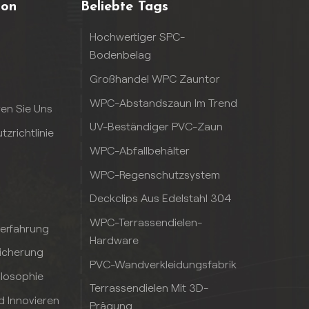
ion
Beliebte Tags
Hochwertiger SPC-
Bodenbelag
Großhandel WPC Zauntor
WPC-Abstandszaun Im Trend
ren Sie Uns
UV-Beständiger PVC-Zaun
zrichtlinie
WPC-Abfallbehälter
WPC-Regenschutzsystem
Deckclips Aus Edelstahl 304
WPC-Terrassendielen-
serfahrung
Hardware
sicherung
PVC-Wandverkleidungsfabrik
ilosophie
Terrassendielen Mit 3D-
d Innovieren
Prägung