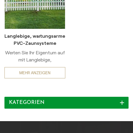
Langlebige, wartungsarme
PVC-Zaunsysteme
Werten Sie Ihr Eigentum auf
mit Langlebige,
wartungsarme PVC-
MEHR ANZEIGEN
Zaunsysteme – die
ultimative Kombination aus
Eleganz, Robustheit und
müheloser Pflege.
KATEGORIEN
Hergestellt aus
hochdichtem Neu-PVC und
UV-Schutz, hält unser Zaun
rauen
Witterungsbedingungen