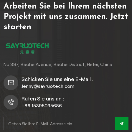
Arbeiten Sie bei Ihrem nächsten
stand und ist
jahrzehntelang resistent
Projekt mit uns zusammen.
Jetzt
gegen Ausbleichen, Risse
starten
und Schädlinge. Im
Gegensatz zu Holz oder
Metall muss er weder
gestrichen noch gebeizt
oder rostbehandelt
werden. Wählen Sie aus
No.397, Baohe Avenue, Baohe District, Hefei, China
vielseitigen Stilen
(Sichtschutz, halbprivater
Schicken Sie uns eine E-Mail :
Zaun, Lattenzaun) und
Jenny@sayruotech.com
raffinierten Farben, um die
Attraktivität Ihres Hauses zu
Rufen Sie uns an :
steigern und gleichzeitig
+86 15395095686
unübertroffene
Privatsphäre und Sicherheit
zu genießen. Mit 25 Jahren