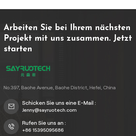
Wandverkleidung für den
eine nachhaltige Wahl für
Außenbereich Verringert
umweltbewusste Käufer,
den
während
Arbeiten Sie bei Ihrem nächsten
Renovierungsaufwand.Umweltfreundliches,
unserWitterungsbeständige
individuell anpassbares
ASA-PVC-WandpaneeleSie
Projekt mit uns zusammen.
Jetzt
PVC-Wandpaneel-
heben sich in
starten
DesignErfüllt vielfältige
anspruchsvollen
ästhetische Ansprüche und
Außenbereichen wie
eignet sich perfekt für den
Terrassen, Gärten und
privaten und gewerblichen
Fassaden deutlich ab. Für
Bereich.
problemlose
Renovierungen,ASA-PVC-
No.397, Baohe Avenue, Baohe District, Hefei, China
Wandpaneele zur einfachen
MontageSie verkürzen die
Schicken Sie uns eine E-Mail :
Installationszeit erheblich
Jenny@sayruotech.com
und sind daher ideal für
Heimwerker und
Rufen Sie uns an :
professionelle
+86 15395095686
Bauunternehmer, die