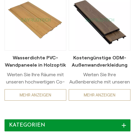
Wasserdichte PVC-
Kostengünstige ODM-
Wandpaneele in Holzoptik
Außenwandverkleidung
für die Außendekoration
aus ASA-PVC
Werten Sie Ihre Räume mit
Werten Sie Ihre
unseren hochwertigen Co-
Außenbereiche mit unseren
Extrusions-PVC-
hochwertigen Co-
MEHR ANZEIGEN
MEHR ANZEIGEN
Wandlösungen auf. OEM
Extrusions-PVC-
ASA wasserdichte PVC-
Wandlösungen auf, die Stil,
Wandpaneelein feuchten
Funktionalität und
Gebieten hervorragend
Langlebigkeit vereinen.ASA
KATEGORIEN
geeignet, währendEinfache
umweltfreundliche PVC-
Montage ODM ASA PVC-
Wandverkleidungbietet