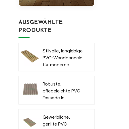
AUSGEWÄHLTE
PRODUKTE
Stilvolle, langlebige
PVC-Wandpaneele
für moderne
Außenbereiche
Robuste,
pflegeleichte PVC-
Fassade in
Holzoptik für den
Innenbereich
Gewerbliche,
gerillte PVC-