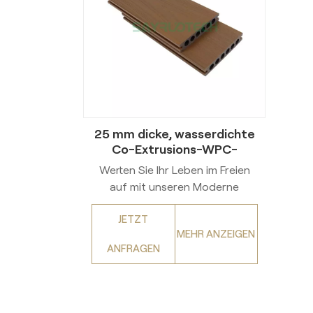
25 mm dicke, wasserdichte
Co-Extrusions-WPC-
Terrassendielen für
Werten Sie Ihr Leben im Freien
Außenbereiche
auf mit unseren Moderne
Terrassendielen aus Holz-
JETZT
Kunststoff-Verbundwerkstoff
MEHR ANZEIGEN
(WPC), entwickelt für
ANFRAGEN
überlegene Leistung in Gärten,
Terrassen und Umgebungen mit
hoher Feuchtigkeit.
Ausgestattet mit einem