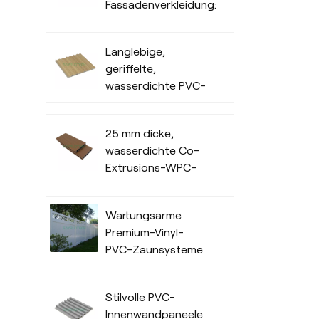
Fassadenverkleidung:
Wasserdichte
Außenverkleidung
Langlebige,
für den
geriffelte,
gewerblichen
wasserdichte PVC-
Außenbereich
Wandverkleidung
für den
25 mm dicke,
Innenbereich
wasserdichte Co-
Extrusions-WPC-
Terrassendielen für
Außenbereiche
Wartungsarme
Premium-Vinyl-
PVC-Zaunsysteme
in Handelsqualität
Stilvolle PVC-
Innenwandpaneele