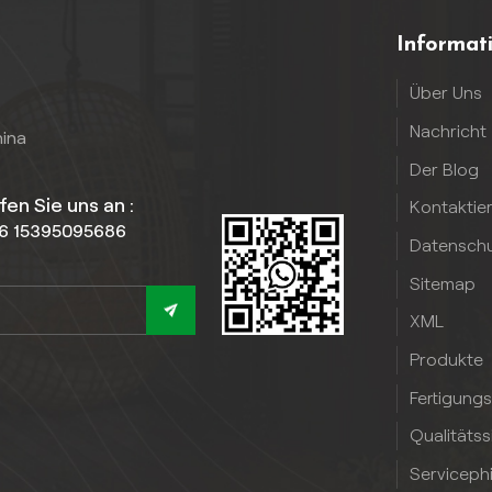
Informat
Über Uns
Nachricht
hina
Der Blog
fen Sie uns an :
Kontaktie
6 15395095686
Datenschut
Sitemap
XML
Produkte
Fertigung
Qualitäts
Serviceph