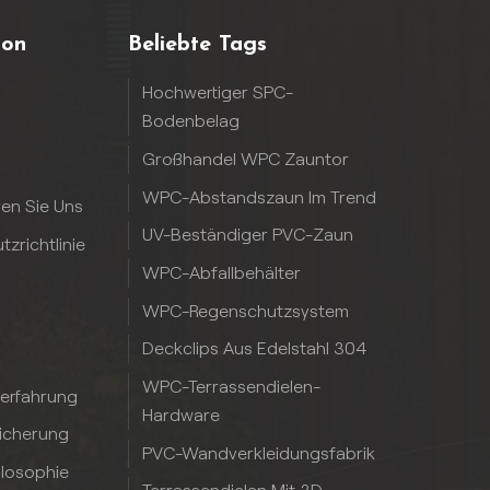
ion
Beliebte Tags
Hochwertiger SPC-
Bodenbelag
Großhandel WPC Zauntor
WPC-Abstandszaun Im Trend
ren Sie Uns
UV-Beständiger PVC-Zaun
zrichtlinie
WPC-Abfallbehälter
WPC-Regenschutzsystem
Deckclips Aus Edelstahl 304
WPC-Terrassendielen-
serfahrung
Hardware
sicherung
PVC-Wandverkleidungsfabrik
ilosophie