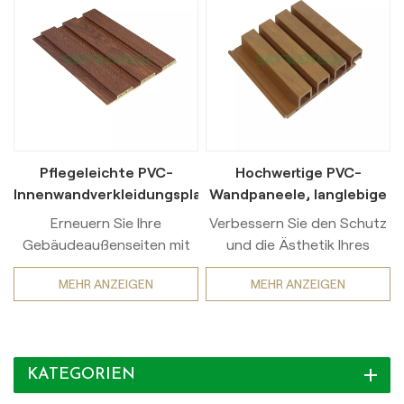
Pflegeleichte PVC-
Hochwertige PVC-
Innenwandverkleidungsplatten
Wandpaneele, langlebige
– langlebig
Vinyl-Außenverkleidung
Erneuern Sie Ihre
Verbessern Sie den Schutz
Gebäudeaußenseiten mit
und die Ästhetik Ihres
Wartungsarm Dekorative
Grundstücks mit unseren
MEHR ANZEIGEN
MEHR ANZEIGEN
Wandverkleidungsplatten
hochwertigen PVC-
aus PVC Unsere PVC-
Außenwandpaneelen. Diese
Innenwandverkleidungsplatten
vielseitigen
wurden für höchste
Fassadenplatten aus
KATEGORIEN
Leistung entwickelt und
hochleistungsfähigem Vinyl
bieten unübertroffene
bieten die zeitlose