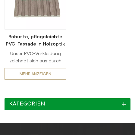
Robuste, pflegeleichte
PVC-Fassade in Holzoptik
für den Innenbereich
Unser PVC-Verkleidung
zeichnet sich aus durch
außergewöhnliche
MEHR ANZEIGEN
LanglebigkeitHergestellt
aus hochwertigem,
robustem PVC, ist es
kratz-, stoß- und stoßfest
KATEGORIEN
und somit ideal für stark
frequentierte Bereiche wie
Flure, Wohnzimmer oder
Verkaufsflächen. Im
Gegensatz zu