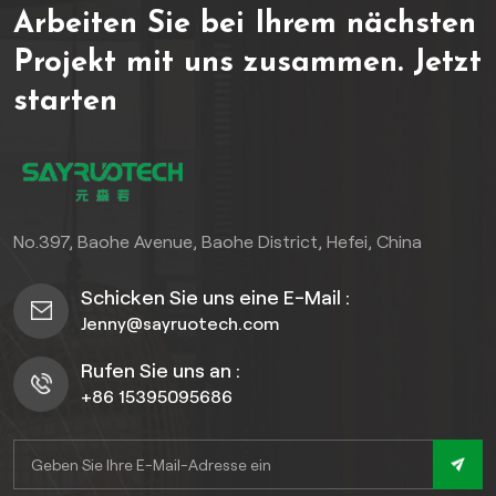
Arbeiten Sie bei Ihrem nächsten
herkömmlichem Holz
verzieht es sich nicht,
Projekt mit uns zusammen.
Jetzt
verrottet nicht und bleicht
starten
mit der Zeit nicht aus,
wodurch eine lange
Lebensdauer gewährleistet
wird. lang anhaltende
Schönheit selbst in
feuchten Umgebungen wie
No.397, Baohe Avenue, Baohe District, Hefei, China
Badezimmern oder Küchen.
Schicken Sie uns eine E-Mail :
Jenny@sayruotech.com
Rufen Sie uns an :
+86 15395095686