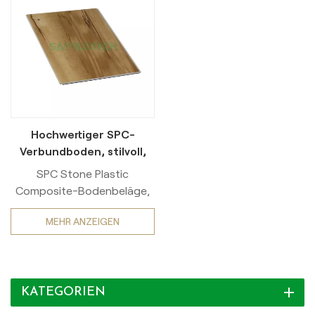
Hochwertiger SPC-
Verbundboden, stilvoll,
einfach zu pflegen
SPC Stone Plastic
Composite-Bodenbeläge,
eine Mischung aus
MEHR ANZEIGEN
Kalksteinpulver, PVC und
Stabilisatoren, verfügen
über einen 4-Schicht-
Aufbau (Nutzschicht,
KATEGORIEN
Vinyldekor, Steinkern,
Träger). Wasserdicht, stabil