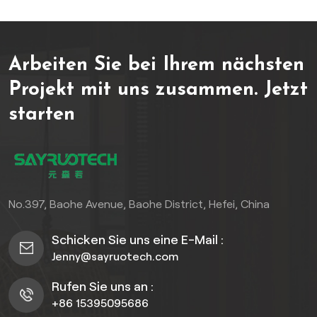
und dank Klickverschluss
einfach zu verlegen, eignen
sie sich für den privaten
Arbeiten Sie bei Ihrem nächsten
und gewerblichen
Gebrauch.
Projekt mit uns zusammen.
Jetzt
starten
No.397, Baohe Avenue, Baohe District, Hefei, China
Schicken Sie uns eine E-Mail :
Jenny@sayruotech.com
Rufen Sie uns an :
+86 15395095686