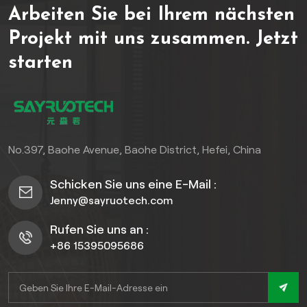
Arbeiten Sie bei Ihrem nächsten
kompromisslose Barriere
gegen Farbverblassung,
Projekt mit uns zusammen.
Jetzt
Sprödigkeit und
starten
Umweltbelastungen. Streng
getestet, um Temperaturen
von -40 °C bis 70 °C und
starken Windverhältnissen
bietet es auch in extremen
Klimazonen eine
No.397, Baohe Avenue, Baohe District, Hefei, China
unerschütterliche Leistung.
Jede Komponente ist auf
Schicken Sie uns eine E-Mail :
vertrauenswürdige Quellen
Jenny@sayruotech.com
zurückzuführen: DuPont™
Pigmente, US/deutsche
Rufen Sie uns an :
Farbstoffe und zertifiziertes
+86 15395095686
PVC-Harz. Unterstützt
durch eine 25 Jahre
eingeschränkte Garantie