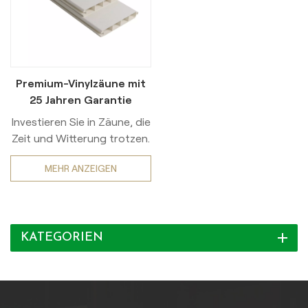
Premium-Vinylzäune mit
25 Jahren Garantie
Investieren Sie in Zäune, die
Zeit und Witterung trotzen.
Unsere Premium-Vinylzäune
MEHR ANZEIGEN
integrieren 10 % DuPont™
Ti-Pure™ TiO2 in der
gesamten Materialmatrix –
der Branchenmaßstab für
KATEGORIEN
maximale UV-Beständigkeit.
Diese fortschrittliche
Formulierung kombiniert mit
100 % Neuvinyl (kein
Recyclinganteil), bildet eine