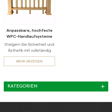
Anpassbare, hochfeste
WPC-Handlaufsysteme
Steigern Sie Sicherheit und
Ästhetik mit vollständig
anpassbaren, hochfesten
MEHR ANZEIGEN
WPC-
Handlaufsystemen. Unsere
Premium-Handläufe aus
Holz-Kunststoff-
KATEGORIEN
Verbundwerkstoff (WPC)
wurden für anspruchsvolle
Umgebungen entwickelt
und setzen neue Maßstäbe
für die