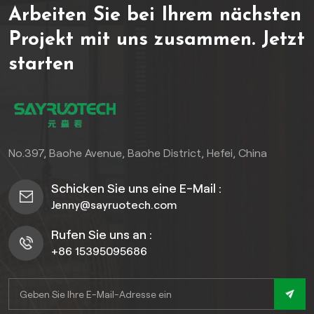
Arbeiten Sie bei Ihrem nächsten
Sicherheitsinfrastruktur im
Außenbereich und in der
Projekt mit uns zusammen.
Jetzt
Industrie. Durch die
starten
Kombination der
authentischen, warmen
Optik von Holzmaserung
mit der überlegenen
Widerstandsfähigkeit und
Elastizität von Polyethylen
No.397, Baohe Avenue, Baohe District, Hefei, China
hoher Dichte (HDPE)
erzielen wir eine
Schicken Sie uns eine E-Mail :
unübertroffene
Jenny@sayruotech.com
Leistungsfähigkeit. Außergewöhnliche
strukturelle
Rufen Sie uns an :
Integrität:Entwickelt für
+86 15395095686
Anwendungen mit hoher
Belastung, gewährleistet es
zuverlässigen Halt in