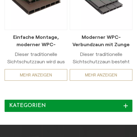
Einfache Montage,
Moderner WPC-
moderner WPC-
Verbundzaun mit Zunge
Verbundzaun mit Nut-
und Nut, einfache
Dieser traditionelle
Dieser traditionelle
und Federverbindung
Installation
Sichtschutzzaun wird aus
Sichtschutzzaun besteht
Holz-Kunststoff-
aus Holz-Kunststoff-
MEHR ANZEIGEN
MEHR ANZEIGEN
Verbundwerkstoff (WPC)
Verbundwerkstoff (WPC)
der ersten Generation
der ersten Generation und
hergestellt und zeichnet
zeichnet sich durch eine
sich durch einfache
einfache Installation und
KATEGORIEN
Montage und zuverlässige
zuverlässige
Witterungsbeständigkeit
Wetterbeständigkeit aus.
aus.