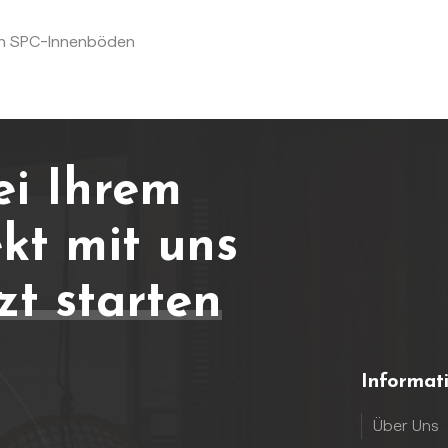
en SPC-Innenböden
ei Ihrem
kt mit uns
zt starten
Informat
Über Uns