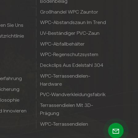
Bodenbelag
Großhandel WPC Zauntor
WPC-Abstandszaun Im Trend
ren Sie Uns
UV-Beständiger PVC-Zaun
zrichtlinie
WPC-Abfallbehälter
WPC-Regenschutzsystem
Deckclips Aus Edelstahl 304
WPC-Terrassendielen-
serfahrung
Hardware
sicherung
PVC-Wandverkleidungsfabrik
ilosophie
Terrassendielen Mit 3D-
d Innovieren
Prägung
WPC-Terrassendielen