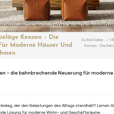
beläge Kennen – Die
/
H
Du Bist Dabei :
Für Moderne Häuser Und
Kennen – Die Bah
hmen.
en – die bahnbrechende Neuerung für moderne
enbelag, der den Belastungen des Alltags standhält? Lernen S
nde Lösung für moderne Wohn- und Geschäftsräume.