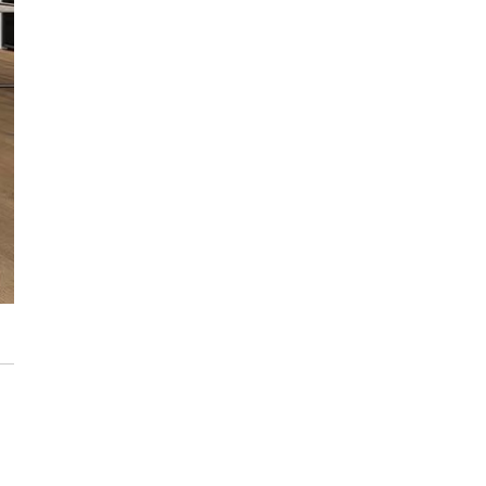
Zaunsysteme in
Handelsqualität
Stilvolle PVC-
Innenwandpaneele –
feuchtigkeitsbeständig
Pflegeleichte PVC-
Innenwandverkleidungsplatten
– langlebig