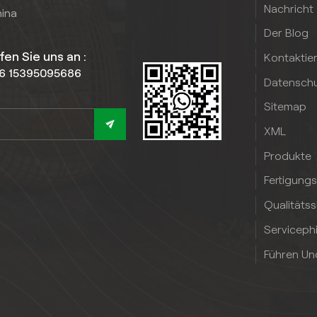
Nachricht
hina
Der Blog
fen Sie uns an :
Kontaktie
6 15395095686
Datenschut
Sitemap
XML
Produkte
Fertigung
Qualitäts
Serviceph
Führen Un