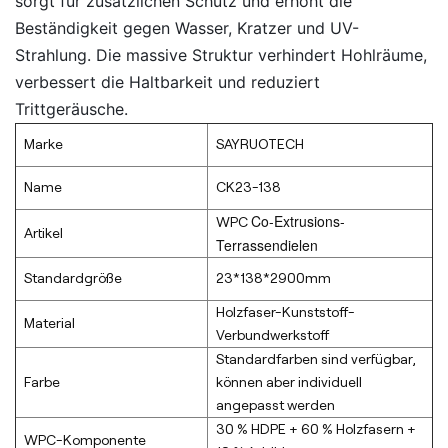
sorgt für zusätzlichen Schutz und erhöht die
Beständigkeit gegen Wasser, Kratzer und UV-
Strahlung. Die massive Struktur verhindert Hohlräume,
verbessert die Haltbarkeit und reduziert
Trittgeräusche.
Marke
SAYRUOTECH
Name
CK23-138
Co-Extrusions-
WPC
Artikel
Terrassendielen
Standardgröße
23*138*2900mm
Holzfaser-Kunststoff-
Material
Verbundwerkstoff
Standardfarben sind verfügbar,
Farbe
können aber individuell
angepasst werden
30 % HDPE + 60 % Holzfasern +
WPC-Komponente