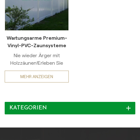
Wartungsarme Premium-
Vinyl-PVC-Zaunsysteme
in Handelsqualität
Nie wieder Ärger mit
Holzzäunen!Erleben Sie
dauerhafte Eleganz und
MEHR ANZEIGEN
unkomplizierten Komfort mit
unserem Premium-
Vinylzaun. Dank seiner
atemberaubenden,
KATEGORIEN
realistischen Holzstruktur
und der UV-
Schutztechnologie bietet
er über 15 Jahre hinweg
unübertroffene