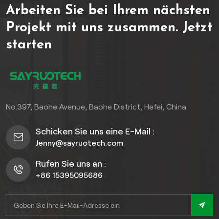
Arbeiten Sie bei Ihrem nächsten
Langlebigkeit und
Schönheit.garantiert.
Projekt mit uns zusammen.
Jetzt
GenießenKeine Sorgen
starten
mehr um Streichen, Beizen
oder VerrottenEinfache
Installation, minimaler
Wartungsaufwand und die
Gewissheit, dass die
Materialien zu 100 %
No.397, Baohe Avenue, Baohe District, Hefei, China
umweltfreundlich und
zertifiziert sind. Investieren
Schicken Sie uns eine E-Mail :
Sie in zeitlosen Stil und
Jenny@sayruotech.com
Freiheit.
Rufen Sie uns an :
+86 15395095686