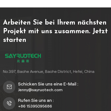
Schutztechnologie bietet
er über 15 Jahre hinweg
unübertroffene
Arbeiten Sie bei Ihrem nächsten
Langlebigkeit und
Schönheit.garantiert.
Projekt mit uns zusammen.
Jetzt
GenießenKeine Sorgen
starten
mehr um Streichen, Beizen
oder VerrottenEinfache
Installation, minimaler
Wartungsaufwand und die
Gewissheit, dass die
Materialien zu 100 %
No.397, Baohe Avenue, Baohe District, Hefei, China
umweltfreundlich und
zertifiziert sind. Investieren
Schicken Sie uns eine E-Mail :
Sie in zeitlosen Stil und
Jenny@sayruotech.com
Freiheit.
Rufen Sie uns an :
+86 15395095686