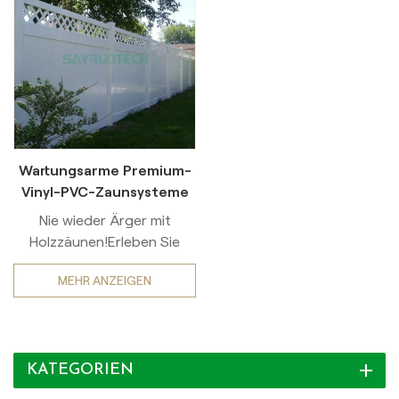
Wartungsarme Premium-
Vinyl-PVC-Zaunsysteme
in Handelsqualität
Nie wieder Ärger mit
Holzzäunen!Erleben Sie
dauerhafte Eleganz und
MEHR ANZEIGEN
unkomplizierten Komfort mit
unserem Premium-
Vinylzaun. Dank seiner
atemberaubenden,
KATEGORIEN
realistischen Holzstruktur
und der UV-