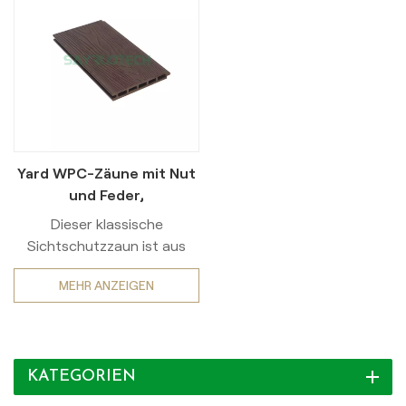
Yard WPC-Zäune mit Nut
und Feder,
wetterbeständiges
Dieser klassische
Design
Sichtschutzzaun ist aus
Holz-Kunststoff-
MEHR ANZEIGEN
Verbundwerkstoff (WPC)
der ersten Generation
gefertigt und auf
zuverlässige
KATEGORIEN
Wetterbeständigkeit und
notwendige