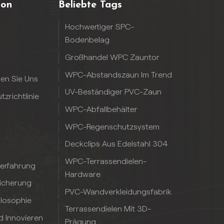
ion
Beliebte Tags
Hochwertiger SPC-
Bodenbelag
Großhandel WPC Zauntor
WPC-Abstandszaun Im Trend
ren Sie Uns
UV-Beständiger PVC-Zaun
zrichtlinie
WPC-Abfallbehälter
WPC-Regenschutzsystem
Deckclips Aus Edelstahl 304
WPC-Terrassendielen-
serfahrung
Hardware
sicherung
PVC-Wandverkleidungsfabrik
ilosophie
Terrassendielen Mit 3D-
d Innovieren
Prägung