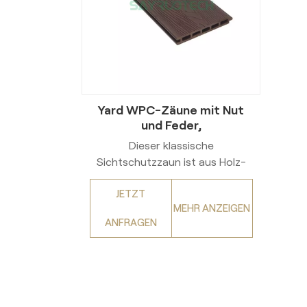
Yard WPC-Zäune mit Nut
und Feder,
wetterbeständiges Design
Dieser klassische
Sichtschutzzaun ist aus Holz-
Kunststoff-Verbundwerkstoff
JETZT
(WPC) der ersten Generation
MEHR ANZEIGEN
gefertigt und auf zuverlässige
ANFRAGEN
Wetterbeständigkeit und
notwendige Abgeschiedenheit
ausgelegt.