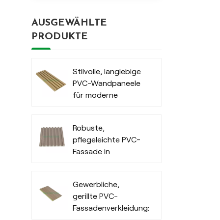
AUSGEWÄHLTE
PRODUKTE
Stilvolle, langlebige
PVC-Wandpaneele
für moderne
Außenbereiche
Robuste,
pflegeleichte PVC-
Fassade in
Holzoptik für den
Innenbereich
Gewerbliche,
gerillte PVC-
Fassadenverkleidung:
Wasserdichte