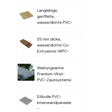
Außenverkleidung
Langlebige,
für den
geriffelte,
gewerblichen
wasserdichte PVC-
Außenbereich
Wandverkleidung
für den
25 mm dicke,
Innenbereich
wasserdichte Co-
Extrusions-WPC-
Terrassendielen für
Außenbereiche
Wartungsarme
Premium-Vinyl-
PVC-Zaunsysteme
in Handelsqualität
Stilvolle PVC-
Innenwandpaneele
–