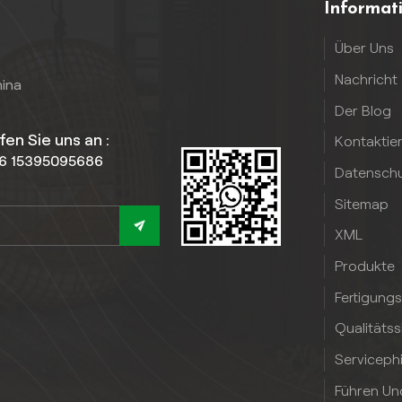
Informat
Über Uns
Nachricht
hina
Der Blog
fen Sie uns an :
Kontaktie
6 15395095686
Datenschut
Sitemap
XML
Produkte
Fertigung
Qualitäts
Serviceph
Führen Un