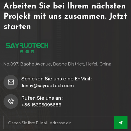
Arbeiten Sie bei Ihrem nächsten
währendWitterungsbeständigkeitGewährleistet
Terrassen im
Beständigkeit gegen
Handumdrehen und bieten
Projekt mit uns zusammen.
Jetzt
Sonne, Regen und
außergewöhnliche
starten
Feuchtigkeit. Ideal
Haltbarkeit gegen
fürTerrassen,Balkone,
Witterungseinflüsse und
oderGärtenDiese Fliesen
Abnutzung,
vereinen moderne
Rutschfestigkeit mit
Funktionalität mit
integrierter Drainage und
natürlichem Charme und
eine breite Palette an
No.397, Baohe Avenue, Baohe District, Hefei, China
machen so die
ästhetischen Optionen. Da
Verschönerung des
sie weder gebeizt noch
Schicken Sie uns eine E-Mail :
Außenbereichs einfach und
versiegelt werden müssen,
Jenny@sayruotech.com
stilvoll.
bieten sie im Vergleich zu
herkömmlichen
Rufen Sie uns an :
Terrassenkonstruktionen
+86 15395095686
erhebliche Kosten- und
Zeitersparnisse und eignen
sich ideal für die