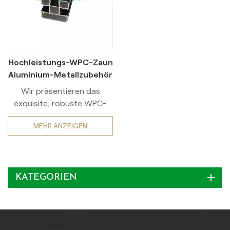
Hochleistungs-WPC-Zaun
Aluminium-Metallzubehör
Wir präsentieren das
exquisite, robuste WPC-
Zaunsystem mit eleganten
MEHR ANZEIGEN
Beschlägen aus
Aluminiumlegierung und
tadellos verarbeiteten,
rostfreien Metallteilen.
KATEGORIEN
Werten Sie Ihren
Außenbereich mit dieser
hochwertigen Zaunlösung
auf, die Langlebigkeit und
Eleganz perfekt vereint.