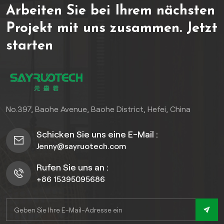
Arbeiten Sie bei Ihrem nächsten
Schaffen Sie ein
anspruchsvolles Ambiente
Projekt mit uns zusammen.
Jetzt
und sorgen Sie gleichzeitig
starten
für dauerhafte Stabilität
und Widerstandsfähigkeit
gegen Witterungseinflüsse.
Tauchen Sie ein in Luxus mit
einer unvergleichlichen
Kombination aus Stil und
No.397, Baohe Avenue, Baohe District, Hefei, China
Funktionalität.
Schicken Sie uns eine E-Mail :
Jenny@sayruotech.com
Rufen Sie uns an :
+86 15395095686