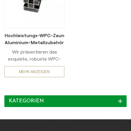
Hochleistungs-WPC-Zaun
Aluminium-Metallzubehör
Wir präsentieren das
exquisite, robuste WPC-
Zaunsystem mit eleganten
MEHR ANZEIGEN
Beschlägen aus
Aluminiumlegierung und
tadellos verarbeiteten,
rostfreien Metallteilen.
KATEGORIEN
Werten Sie Ihren
Außenbereich mit dieser
hochwertigen Zaunlösung
auf, die Langlebigkeit und
Eleganz perfekt vereint.