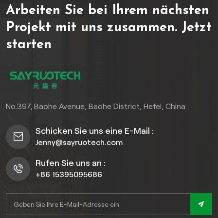
Arbeiten Sie bei Ihrem nächsten
Schaffen Sie ein
anspruchsvolles Ambiente
Projekt mit uns zusammen.
Jetzt
und sorgen Sie gleichzeitig
starten
für dauerhafte Stabilität
und Widerstandsfähigkeit
gegen Witterungseinflüsse.
Tauchen Sie ein in Luxus mit
einer unvergleichlichen
Kombination aus Stil und
No.397, Baohe Avenue, Baohe District, Hefei, China
Funktionalität.
Schicken Sie uns eine E-Mail :
Jenny@sayruotech.com
Rufen Sie uns an :
+86 15395095686