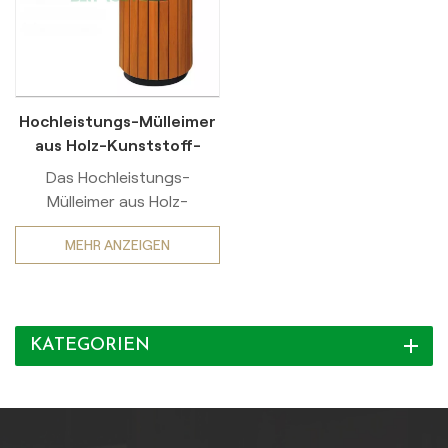
Hochleistungs-Mülleimer
aus Holz-Kunststoff-
Verbundwerkstoff (WPC)
Das Hochleistungs-
Mülleimer aus Holz-
Kunststoff-
MEHR ANZEIGEN
Verbundwerkstoff (WPC)
integriert stahlverstärkte
Rahmen Und Entsorgung
von mehrklassiertem Abfall
KATEGORIEN
Funktionen, die speziell für
stark frequentierte
öffentliche Bereiche wie
Parks, Geschäftsviertel und
Touristenattraktionen.