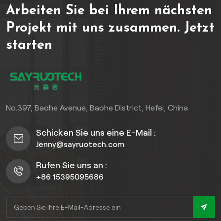
Arbeiten Sie bei Ihrem nächsten
Hergestellt aus
umweltfreundlichen
Projekt mit uns zusammen.
Jetzt
Recyclingmaterialien, bietet
starten
es eine außergewöhnliche
Haltbarkeit (Lebensdauer
15-20 Jahre) und behält
gleichzeitig eine natürliche
Holzmaserung, die sich
nahtlos in die
No.397, Baohe Avenue, Baohe District, Hefei, China
Außenumgebung einfügt
Schicken Sie uns eine E-Mail :
Jenny@sayruotech.com
Rufen Sie uns an :
+86 15395095686