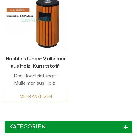
Hochleistungs-Mülleimer
aus Holz-Kunststoff-
Verbundwerkstoff (WPC)
Das Hochleistungs-
Mülleimer aus Holz-
Kunststoff-
MEHR ANZEIGEN
Verbundwerkstoff (WPC)
integriert stahlverstärkte
Rahmen Und Entsorgung
von mehrklassiertem Abfall
KATEGORIEN
Funktionen, die speziell für
stark frequentierte