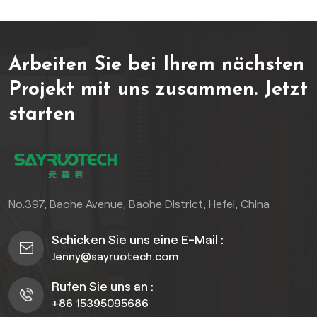
öffentliche Bereiche wie
Parks, Geschäftsviertel und
Touristenattraktionen.
Arbeiten Sie bei Ihrem nächsten
Hergestellt aus
umweltfreundlichen
Projekt mit uns zusammen.
Jetzt
Recyclingmaterialien, bietet
starten
es eine außergewöhnliche
Haltbarkeit (Lebensdauer
15-20 Jahre) und behält
gleichzeitig eine natürliche
Holzmaserung, die sich
nahtlos in die
No.397, Baohe Avenue, Baohe District, Hefei, China
Außenumgebung einfügt
Schicken Sie uns eine E-Mail :
Jenny@sayruotech.com
Rufen Sie uns an :
+86 15395095686