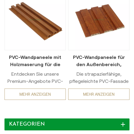
PVC-Wandpaneele mit
PVC-Wandpaneele für
Holzmaserung für die
den Außenbereich,
Außendekoration
Holzoptik, wetterfest
Entdecken Sie unsere
Die strapazierfähige,
Premium-Angebote PVC-
pflegeleichte PVC-Fassade
Wandpaneele mit
in Holzoptik verleiht Ihrem
MEHR ANZEIGEN
MEHR ANZEIGEN
atemberaubenden
Zuhause die warme,
Holzmaserung — die
natürliche Optik von
perfekte Wahl für
Echtholz. Außenbereiche,
AußendekorationDiese aus
Terrassen und
KATEGORIEN
hochwertigem,
Gartenflächen Ganz ohne
witterungsbeständigem
Aufwand. Die realistischen