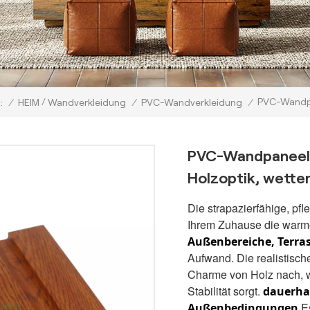
/
PVC-Wandpan
/
HEIM
Wandverkleidung
/
PVC-Wandverkleidung
/
:
PVC-Wandpaneele
Holzoptik, wetter
Die strapazierfähige, pf
Ihrem Zuhause die warme,
Außenbereiche, Terra
Aufwand. Die realistisc
Charme von Holz nach, w
Stabilität sorgt.
dauerha
Es
Außenbedingungen