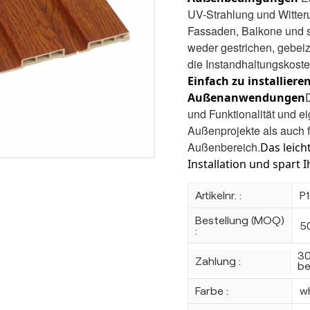
UV-Strahlung und Witteru
Fassaden, Balkone und s
weder gestrichen, gebeiz
die Instandhaltungskosten
Einfach zu installiere
Außenanwendungen
und Funktionalität und ei
Außenprojekte als auch 
Außenbereich.
Das leich
Installation und spart 
Artikelnr. :
P
Bestellung (MOQ)
5
:
30
Zahlung :
be
Farbe :
w