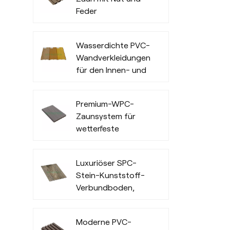
Feder
Wasserdichte PVC-
Wandverkleidungen
für den Innen- und
Außenbereich
Premium-WPC-
Zaunsystem für
wetterfeste
Privatsphäre und
Langlebigkeit im
Luxuriöser SPC-
Außenbereich
Stein-Kunststoff-
Verbundboden,
widerstandsfähig
und modisch
Moderne PVC-