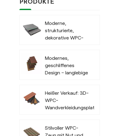
PRODUKTE
Moderne,
strukturierte,
dekorative WPC-
Terrassendielen für
den Außenbereich
Modernes,
geschliffenes
Design – langlebige
Terrassendielen aus
Holz-Kunststoff-
Heißer Verkauf: 3D-
Verbundmaterial
WPC-
Wandverkleidungsplatten
für den
Außenbereich von
Stilvoller WPC-
Büros
Zaun mit Nut und