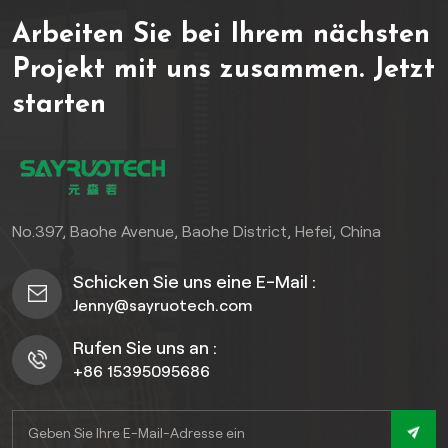
Tauchen Sie ein in eine Welt
beständig ist, und mit
Arbeiten Sie bei Ihrem nächsten
voller Eleganz und
einem verdeckten
Raffinesse mit unseren
Klicksystem ausgestattet,
Projekt mit uns zusammen.
Jetzt
hochwertigen WPC-
passen sie sich mühelos an
starten
Terrassendielen.
Bereiche wie Terrassen,
Dachgärten oder
Gewerbeflächen an. Sie
werten Räume mit ihrer
schlichten und modernen
Optik auf und bieten
No.397, Baohe Avenue, Baohe District, Hefei, China
innovative Lösungen, die
sowohl ästhetisch
Schicken Sie uns eine E-Mail :
ansprechend als auch
Jenny@sayruotech.com
langlebig sind – ideal für
zeitgemäßes Außendesign.
Rufen Sie uns an :
+86 15395095686