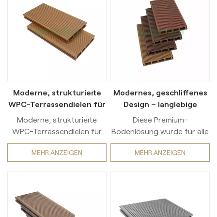
Moderne, strukturierte
Modernes, geschliffenes
WPC-Terrassendielen für
Design – langlebige
den Außenbereich
Terrassendielen aus Holz-
Moderne, strukturierte
Diese Premium-
Kunststoff-
WPC-Terrassendielen für
Bodenlösung wurde für alle
Verbundmaterial
den Außenbereich vereinen
entwickelt, die das
MEHR ANZEIGEN
MEHR ANZEIGEN
innovatives Design mit
Besondere im Leben zu
praktischer Funktionalität.
schätzen wissen. Ihr
Hergestellt aus hochfestem
elegantes und modernes
Holz-Kunststoff-
Design wertet jeden
Verbundwerkstoff (WPC),
Außenbereich auf. Dank
der feuchtigkeitsbeständig,
hochwertiger Materialien