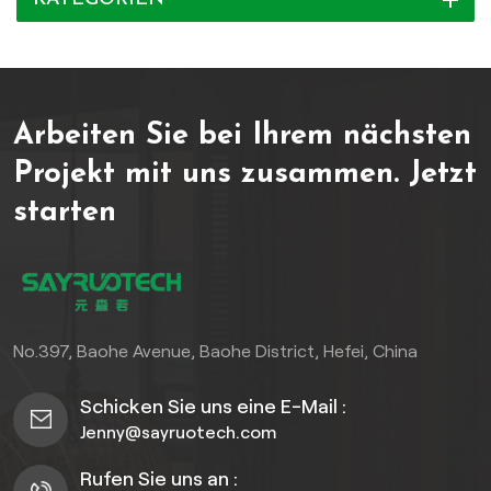
Verbundwerkstoff (WPC)
sind diese Fliesen
feuchtigkeits-, UV- und
verschleißfest – ideal für
Arbeiten Sie bei Ihrem nächsten
den ganzjährigen Einsatz.
Das innovative
Projekt mit uns zusammen.
Jetzt
Verriegelungssystem
starten
ermöglicht einfach zu
installierende,
ineinandergreifende WPC-
Terrassenfliesen für
Außenterrassen, keine
professionellen Werkzeuge
No.397, Baohe Avenue, Baohe District, Hefei, China
oder Fähigkeiten
erforderlich. Egal, ob Sie
Schicken Sie uns eine E-Mail :
einen kleinen Balkon oder
Jenny@sayruotech.com
eine große Terrasse
aufwerten, die 3D-
Rufen Sie uns an :