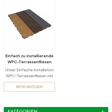
Einfach zu installierende
WPC-Terrassenfliesen
mit 3D-Prägung
Unser Einfache Installation
WPC-Terrassenfliesen mit
3D-Prägung Kombinieren
MEHR ANZEIGEN
Sie Stil und Funktionalität,
um Ihren Außenbereich
aufzuwerten. Hergestellt
aus hochwertigem Holz-
KATEGORIEN
Kunststoff-