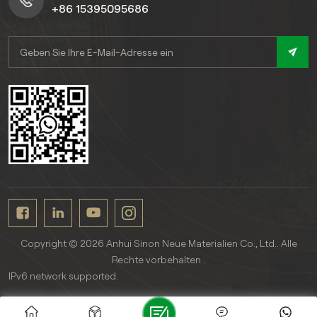
geprägte Oberfläche
+86 15395095686
verleiht eine hochwertige,
natürliche, holzähnliche
Textur, die jedes Outdoor-
Dekor ergänzt. Diese
langlebige WPC-
Terrassenfliesen mit 3D-
Prägung für
Außenterrassen erfordern
nur minimale Wartung und
sparen Ihnen Zeit und
Aufwand bei der Wartung.
Copyright © 2026 Anhui Sinon Neue Materialien Co., Ltd.. Alle
Rechte vorbehalten .
IPv6 network supported.