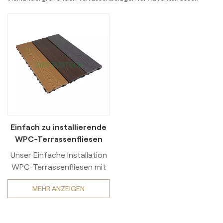
Einfach zu installierende
WPC-Terrassenfliesen
mit 3D-Prägung
Unser Einfache Installation
WPC-Terrassenfliesen mit
3D-Prägung Kombinieren
MEHR ANZEIGEN
Sie Stil und Funktionalität,
um Ihren Außenbereich
aufzuwerten. Hergestellt