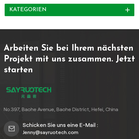
aus hochwertigem Holz-
KATEGORIEN
Kunststoff-
Verbundwerkstoff (WPC)
sind diese Fliesen
feuchtigkeits-, UV- und
verschleißfest – ideal für
Arbeiten Sie bei Ihrem nächsten
den ganzjährigen Einsatz.
Das innovative
Projekt mit uns zusammen.
Jetzt
Verriegelungssystem
starten
ermöglicht einfach zu
installierende,
ineinandergreifende WPC-
Terrassenfliesen für
Außenterrassen, keine
professionellen Werkzeuge
No.397, Baohe Avenue, Baohe District, Hefei, China
oder Fähigkeiten
erforderlich. Egal, ob Sie
Schicken Sie uns eine E-Mail :
einen kleinen Balkon oder
Jenny@sayruotech.com
eine große Terrasse