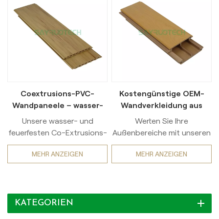
Coextrusions-PVC-
Kostengünstige OEM-
Wandpaneele – wasser-
Wandverkleidung aus
und feuerfest für die
ASA-PVC für den
Unsere wasser- und
Werten Sie Ihre
Außendekoration
Außenbereich
feuerfesten Co-Extrusions-
Außenbereiche mit unseren
PVC-Wandpaneele für den
hochwertigen Co-
MEHR ANZEIGEN
MEHR ANZEIGEN
Außenbereich werden mit
Extrusions-PVC-
modernster Co-
Wandlösungen auf, die Stil,
Extrusionstechnologie und
Funktionalität und
hochwertigem PVC gefertigt
Langlebigkeit vereinen. ASA
KATEGORIEN
und zeichnen sich durch
umweltfreundliche PVC-
ihre außergewöhnliche
Wandverkleidung bietet