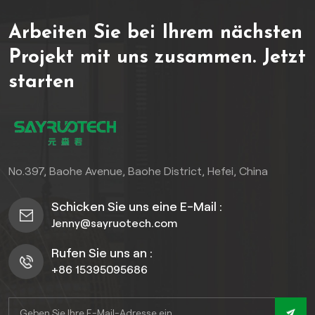
Widerstandsfähigkeit
höchste Beständigkeit
Arbeiten Sie bei Ihrem nächsten
stand. Hergestellt aus
gegen Feuchtigkeit,
hochdichtem
Schimmel, UV-Strahlung
Projekt mit uns zusammen.
Jetzt
Polyvinylchlorid (PVC)
und Stöße und behalten
starten
zeichnen sich diese
gleichzeitig eine
exquisiten Paneele durch
makellose, langlebige
eine einwandfreie
Oberfläche. Die erste Wahl
Beständigkeit gegen
für Architekten,
Feuchtigkeit, Schimmel,
Bauunternehmer und
UV-Strahlung und Stöße
Hausbesitzer, die Wert auf
No.397, Baohe Avenue, Baohe District, Hefei, China
aus und bewahren
anspruchsvolle,
gleichzeitig ihre
pflegeleichte Langlebigkeit
Schicken Sie uns eine E-Mail :
beeindruckende Ästhetik.
legen.
Jenny@sayruotech.com
Ein Muss für anspruchsvolle
Architekten,
Rufen Sie uns an :
Bauunternehmer und
+86 15395095686
Hausbesitzer, die eine
anspruchsvolle,