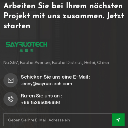
Arbeiten Sie bei Ihrem nächsten
und trotzen widrigen
Witterungsbedingungen,
Projekt mit uns zusammen.
Jetzt
Rissen, Verformungen und
starten
Insektenschäden über
Jahrzehnte hinweg. Viel
Freude damit!wahres
pflegeleichtes
WohnenEinfach mit dem
Gartenschlauch abspülen,
No.397, Baohe Avenue, Baohe District, Hefei, China
und Ihr Zaun sieht Jahr für
Jahr wie neu aus. Kein
Schicken Sie uns eine E-Mail :
Schleifen, Streichen oder
Jenny@sayruotech.com
Versiegeln mehr!Wählen Sie
aus einer Vielzahl eleganter
Rufen Sie uns an :
Stile und Farben, darunter
+86 15395095686
klassische
Sichtschutzzaun-Designs,
die die Optik Ihres