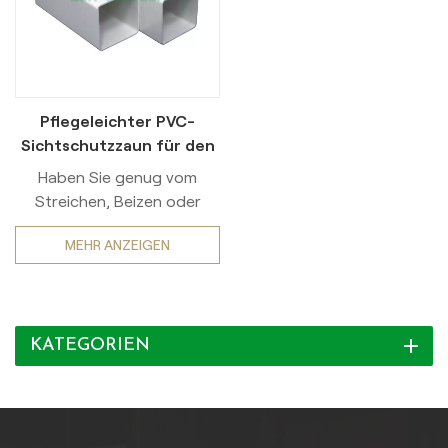
Pflegeleichter PVC-
Sichtschutzzaun für den
Außenbereich
Haben Sie genug vom
Streichen, Beizen oder
Ersetzen verrotteter
MEHR ANZEIGEN
Holzzäune? Entdecken Sie
die dauerhafte Schönheit
und die mühelose Pflege
unserer Premium-
KATEGORIEN
Vinylzäune!Unsere
hochwertigen PVC-Zäune
wurden für
außergewöhnliche
Langlebigkeit entwickelt